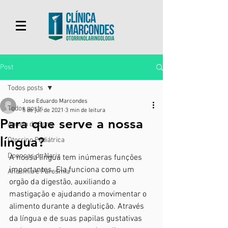
Post
Todos posts
Jose Eduardo Marcondes
Todos posts
5 de jul. de 2021
3 min de leitura
Para que serve a nossa
Apneia do Sono
língua?
Otorrino Pediátrica
Doenças do Nariz
A nossa língua tem inúmeras funções 
importantes. Ela funciona como um 
Anosmia e Parosmia
orgão da digestão, auxiliando a 
mastigação e ajudando a movimentar o 
alimento durante a deglutição. Através 
da língua e de suas papilas gustativas 