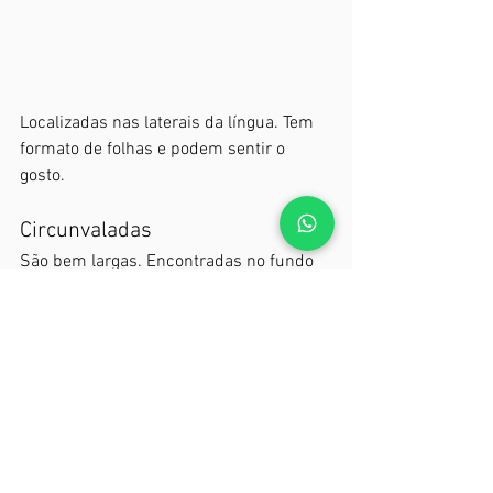
Localizadas nas laterais da língua. Tem 
formato de folhas e podem sentir o 
gosto.
Circunvaladas
São bem largas. Encontradas no fundo 
da língua. Temos de 10 a 14 dessas. 
Cada uma contém milhares de bulbos 
gustativos.
Filiformes
Não estão envolvidas no paladar. São 
responsáveis ​​pela percepção térmica e 
tátil.