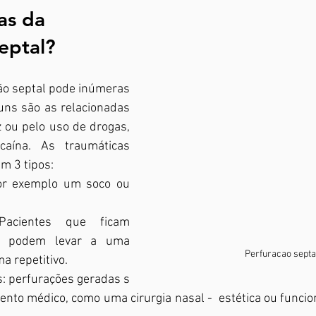
as da 
eptal?
ns são as relacionadas 
 ou pelo uso de drogas, 
caína. As traumáticas 
m 3 tipos: 
or exemplo um soco ou  
 Pacientes que ficam 
  podem levar a uma 
Perfuracao septa
a repetitivo. 
s: perfurações geradas s 
to médico, como uma cirurgia nasal -  estética ou funcion