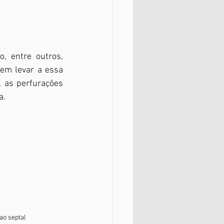
m levar a essa 
 as perfurações 
a.
ao septal