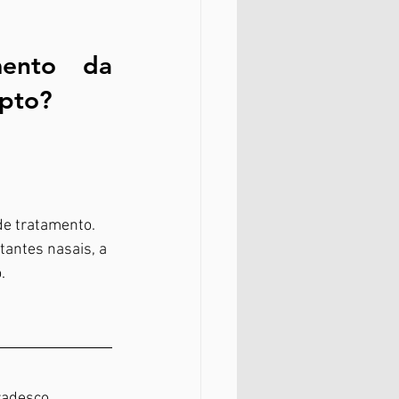
ento da 
epto?
antes nasais, a 
.
radesco, 