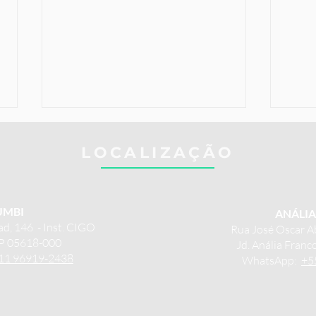
LOCALIZAÇÃO
MBI
ANÁLI
ad, 146 - Inst. CIGO
Rua José Oscar A
P 05618-000
Jd. Anália Fran
Corneto Nasal, o que é e
Desv
11 96919-2438
WhatsApp:
+5
para que serve?
isso