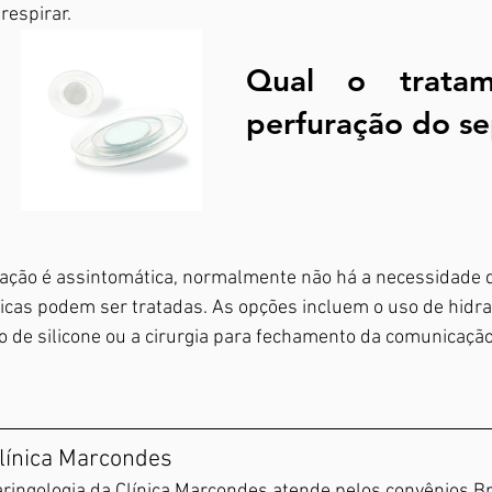
espirar. 
Qual o tratam
perfuração do s
cas podem ser tratadas. As opções incluem o uso de hidrat
 de silicone ou a cirurgia para fechamento da comunicação
línica Marcondes
aringologia da Clínica Marcondes atende pelos convênios B