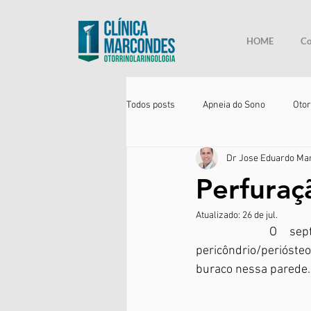
HOME
Co
Todos posts
Apneia do Sono
Otor
Dr Jose Eduardo Ma
Perfuraç
Atualizado:
26 de jul.
		O septo nasal é uma parede osteocartilaginosa , recoberta por um 
pericôndrio/perióst
buraco nessa parede.