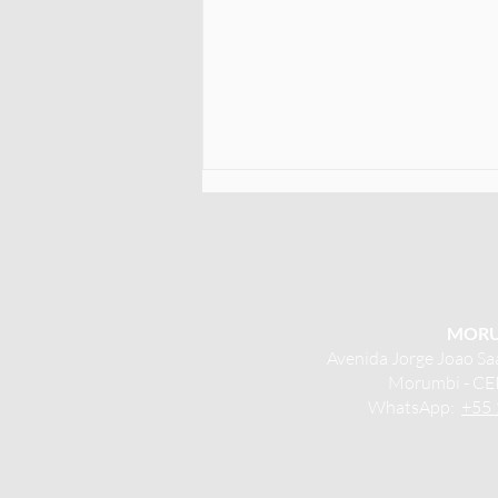
MORU
Avenida Jorge Joao Sa
Morumbi -
CE
Você sabe usar o
WhatsApp:
+55 
umidificador de ar?