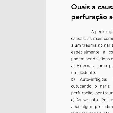
Quais a caus
perfuração s
		A perfuração septal pode inúmeras 
causas: as mais comu
a um trauma no nariz
especialmente a co
podem ser divididas e
a) Externas, como p
um acidente; 
b) Auto-infligida:
cutucando o nariz
perfuração,  por traum
c) Causas iatrogênica
após algum procedimen