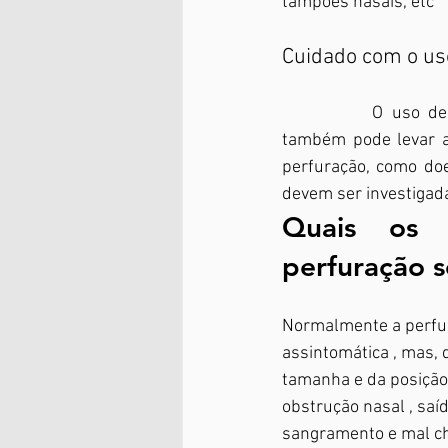
tampões nasais, etc 
Cuidado com o us
		O uso de vasoconstritores nasais,  como Afrin, Naridrin, Neosoro, entre outros, 
também pode levar a
perfuração, como doe
devem ser investigad
Quais os 
perfuração s
Normalmente a perfur
assintomática , mas,
tamanha e da posição,
obstrução nasal , saíd
sangramento e mal ch