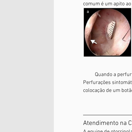
comum é um apito ao r
	Quando a perfuração é assintomática, normalmente não há a necessidade de tratamento. 
Perfurações sintomáti
colocação de um botão
Atendimento na C
A equipe de otorrinol