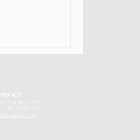
A FRANCO
breu Sampaio, 268 -
co - CEP 03337-020
io de Septo. O que é
5 11 96919-2438
?